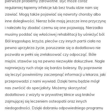
pierwsze problemy zdrowotne. Być może coraz
regularniej łapiemy infekcje lub bez trudu idzie nam się
zawiać. Mogą także pojawiać się nawroty choroby albo
inne dolegliwości. Nieraz bóle mają jeszcze inna przyczynę
i należało by zbadać czemu się one pojawiają. Nierzadko
musimy poddać się właściwej rehabilitacji by uśnieżyć ból.
Ból kręgosłupa, krzyża, pleców czy innych partii ciała na
pewno uprzykrza życie, poruszanie się a dodatkowo nie
pozwala w pełni się zrelaksować czy odpocząć. Bóle
mięśni, stawów są na pewno niezwykle dokuczliwe. Nagle
najmniejszy ruch staje się bardzo bolesny. By poprawnie
się leczyć powinniśmy zaczerpnąć informacji u lekarza, jaki
przeprowadzi z nami wywiad. Dzięki temu będzie mógł
nas zwrócić do specjalisty. Możemy skorzystać
dodatkowo z wizyty w prywatnej klinice usg kraków
zajmującej się leczeniem osteopatii oraz innych
niedogodności. Dzięki dobraniu odpowiedniego programu