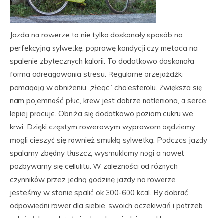
Jazda na rowerze to nie tylko doskonały sposób na
perfekcyjną sylwetkę, poprawę kondycji czy metoda na
spalenie zbytecznych kalorii. To dodatkowo doskonała
forma odreagowania stresu. Regularne przejażdżki
pomagają w obniżeniu „złego” cholesterolu. Zwiększa się
nam pojemność płuc, krew jest dobrze natleniona, a serce
lepiej pracuje. Obniża się dodatkowo poziom cukru we
krwi. Dzięki częstym rowerowym wyprawom będziemy
mogli cieszyć się również smukłą sylwetką. Podczas jazdy
spalamy zbędny tłuszcz, wysmuklamy nogi a nawet
pozbywamy się cellulitu. W zależności od różnych
czynników przez jedną godzinę jazdy na rowerze
jesteśmy w stanie spalić ok 300-600 kcal. By dobrać
odpowiedni rower dla siebie, swoich oczekiwań i potrzeb