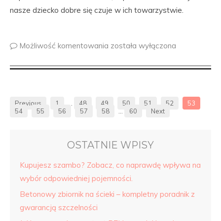
nasze dziecko dobre się czuje w ich towarzystwie.
Możliwość komentowania
została wyłączona
Previous
1
…
48
49
50
51
52
53
54
55
56
57
58
…
60
Next
OSTATNIE WPISY
Kupujesz szambo? Zobacz, co naprawdę wpływa na
wybór odpowiedniej pojemności.
Betonowy zbiornik na ścieki – kompletny poradnik z
gwarancją szczelności