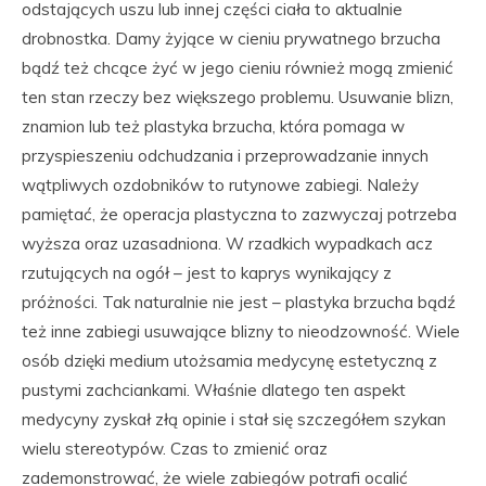
odstających uszu lub innej części ciała to aktualnie
drobnostka. Damy żyjące w cieniu prywatnego brzucha
bądź też chcące żyć w jego cieniu również mogą zmienić
ten stan rzeczy bez większego problemu. Usuwanie blizn,
znamion lub też plastyka brzucha, która pomaga w
przyspieszeniu odchudzania i przeprowadzanie innych
wątpliwych ozdobników to rutynowe zabiegi. Należy
pamiętać, że operacja plastyczna to zazwyczaj potrzeba
wyższa oraz uzasadniona. W rzadkich wypadkach acz
rzutujących na ogół – jest to kaprys wynikający z
próżności. Tak naturalnie nie jest – plastyka brzucha bądź
też inne zabiegi usuwające blizny to nieodzowność. Wiele
osób dzięki medium utożsamia medycynę estetyczną z
pustymi zachciankami. Właśnie dlatego ten aspekt
medycyny zyskał złą opinie i stał się szczegółem szykan
wielu stereotypów. Czas to zmienić oraz
zademonstrować, że wiele zabiegów potrafi ocalić