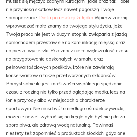
musisz się męczyć żadnymi kuracjami, jakie oraz tak Tobie
nie przyniosą skutków lecz nawet pogorszą Twoje
samopoczucie.
Dieta po resekcji żołądka
Wpierw zacznij
wprowadzać małe znamy do twojego stylu życia. Jeżeli
Twoja praca nie jest w dużym stopniu związania z jazdą
samochodem przestaw się na komunikację miejską oraz
na piesze wycieczki. Przeznacz nieco większą ilość czasu
na przygotowanie doskonałych w smaku oraz
pełnowartościowych posiłków, które nie zawierają
konserwantów a także przetworzonych składników.
Pomyśl sobie ile jest możliwości wspólnego spędzania
czasu z rodziną nie tylko przed oglądając media, lecz na
łonie przyrody albo w miejscach o charakterze
sportowym. Nie musi być to niedługo ośrodek pływacki,
możecie nawet wybrać się na kręgle byle byś nie piła za
sporo piwa, ale zdrową wodę naturalną. Powinnaś
niestety też zapomnieć o produktach słodkich, gdyż one