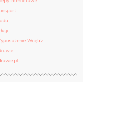
klepy internetowe
ransport
roda
ługi
yposażenie Wnętrz
drowie
drowie.pl