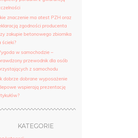
zczelności
akie znaczenie ma atest PZH oraz
eklaracją zgodności producenta
rzy zakupie betonowego zbiornika
 ścieki?
ygoda w samochodzie –
prawdzony przewodnik dla osób
orzystających z samochodu
ak dobrze dobrane wyposażenie
klepowe wspierają prezentację
rtykułów?
KATEGORIE