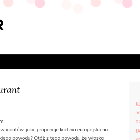
R
urant
K
n
o
em
wariantów, jakie proponuje kuchnia europejska na
B
jakiego powodu? Otóż z tego powodu, że włoska
k