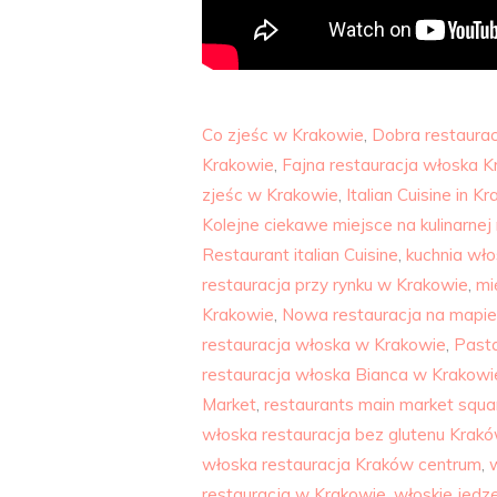
Co zjeśc w Krakowie
,
Dobra restaura
Krakowie
,
Fajna restauracja włoska 
zjeśc w Krakowie
,
Italian Cuisine in K
Kolejne ciekawe miejsce na kulinarne
Restaurant italian Cuisine
,
kuchnia wł
restauracja przy rynku w Krakowie
,
mi
Krakowie
,
Nowa restauracja na mapi
restauracja włoska w Krakowie
,
Pasta
restauracja włoska Bianca w Krakowi
Market
,
restaurants main market squa
włoska restauracja bez glutenu Krak
włoska restauracja Kraków centrum
,
restauracja w Krakowie
,
włoskie jedz