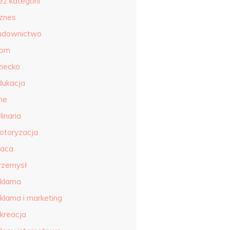
ez kategorii
iznes
udownictwo
om
ziecko
dukacja
ne
linaria
otoryzacja
raca
rzemysł
eklama
eklama i marketing
ekreacja