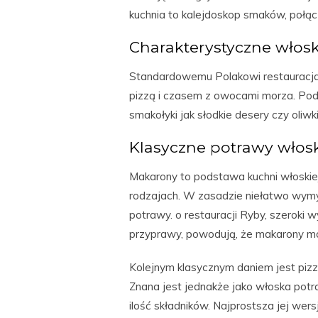
kuchnia to kalejdoskop smaków, połąc
Charakterystyczne włos
Standardowemu Polakowi restauracja 
pizzą i czasem z owocami morza. Pod
smakołyki jak słodkie desery czy oliwki
Klasyczne potrawy włos
Makarony to podstawa kuchni włoskiej.
rodzajach. W zasadzie niełatwo wymyśl
potrawy. o restauracji Ryby, szeroki 
przyprawy, powodują, że makarony mo
Kolejnym klasycznym daniem jest pizz
Znana jest jednakże jako włoska potr
ilość składników. Najprostsza jej wers