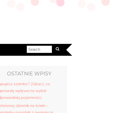
OSTATNIE WPISY
upujesz szambo? Zobacz, co
aprawdę wpływa na wybór
dpowiedniej pojemności.
etonowy zbiornik na ścieki –
ompletny poradnik z gwarancją