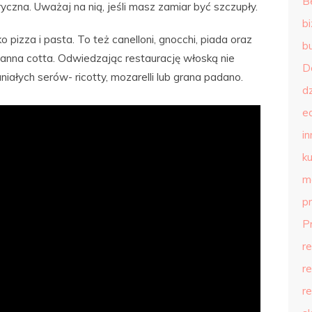
B
yczna. Uważaj na nią, jeśli masz zamiar być szczupły.
b
o pizza i pasta. To też canelloni, gnocchi, piada oraz
b
y panna cotta. Odwiedzając restaurację włoską nie
D
ałych serów- ricotty, mozarelli lub grana padano.
d
e
in
ku
m
p
P
r
r
r