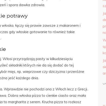
zeń i spora dawka zdrowia.
s
J
kie potrawy
d
włoska, łączy się prawie zawsze z makaronem i
p
czas gdy włoskie gotowanie to również takie
na
.
W
s
kie
k
 Włosi przyrządzają pasty w kilkudziesięciu
J
eć składniki których nie da się dodać do tej
s
wybór mięs, np. wieprzowe czy dziczyzna i przeróżne
a
żna jeść każdego dnia.
a. Wprawdzie nie pochodzi ona z Włoch lecz z Grecji.
awa. Dobra włoska pizza to cienkie ciasto oraz mała
ja to margharita z serem. Krucha pizza to rozkosz