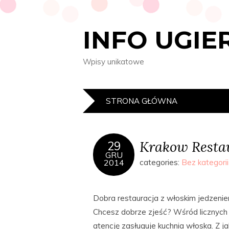
INFO UGIE
Wpisy unikatowe
STRONA GŁÓWNA
Krakow Resta
29
GRU
2014
categories:
Bez kategorii
Dobra restauracja z włoskim jedzeni
Chcesz dobrze zjeść? Wśród licznych 
atencję zasługuje kuchnia włoska. Z 