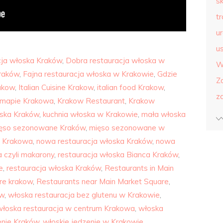
s
t
u
us
cja włoska Kraków
,
Dobra restauracja włoska w
W
Kraków
,
Fajna restauracja włoska w Krakowie
,
Gdzie
Z
rakow
,
Italian Cuisine Krakow
,
italian food Krakow
,
z
j mapie Krakowa
,
Krakow Restaurant
,
Krakow
oska Kraków
,
kuchnia włoska w Krakowie
,
mała włoska
ęso sezonowane Kraków
,
mięso sezonowane w
e Krakowa
,
nowa restauracja włoska Kraków
,
nowa
 czyli makarony
,
restauracja włoska Bianca Kraków
,
e
,
restauracja włoska Kraków
,
Restaurants in Main
re krakow
,
Restaurants near Main Market Square
,
ów
,
włoska restauracja bez glutenu w Krakowie
,
włoska restauracja w centrum Krakowa
,
włoska
enie Kraków
,
włoskie jedzenie w Krakowie