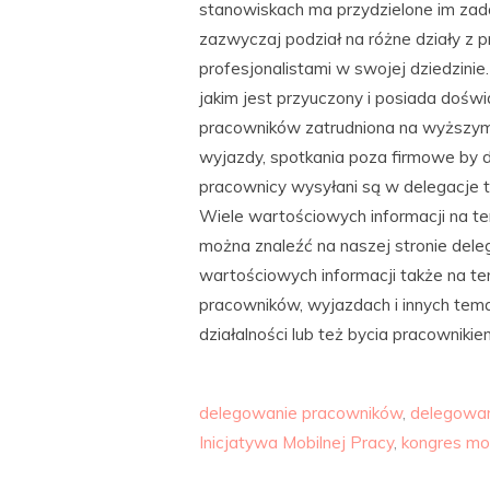
stanowiskach ma przydzielone im zada
zazwyczaj podział na różne działy z 
profesjonalistami w swojej dziedzini
jakim jest przyuczony i posiada dośw
pracowników zatrudniona na wyższym
wyjazdy, spotkania poza firmowe by d
pracownicy wysyłani są w delegacje t
Wiele wartościowych informacji na t
można znaleźć na naszej stronie del
wartościowych informacji także na t
pracowników, wyjazdach i innych te
działalności lub też bycia pracownikie
delegowanie pracowników
,
delegowan
Inicjatywa Mobilnej Pracy
,
kongres mob