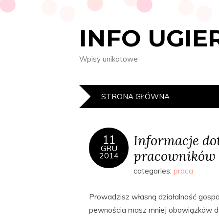
INFO UGIE
Wpisy unikatowe
STRONA GŁÓWNA
Informacje d
11
GRU
pracowników
2014
categories:
praca
Prowadzisz własną działalność gospod
pewnościa masz mniej obowiązków do