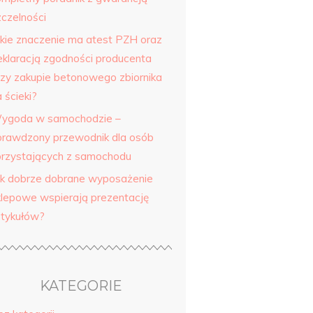
zczelności
akie znaczenie ma atest PZH oraz
eklaracją zgodności producenta
rzy zakupie betonowego zbiornika
 ścieki?
ygoda w samochodzie –
prawdzony przewodnik dla osób
orzystających z samochodu
ak dobrze dobrane wyposażenie
klepowe wspierają prezentację
rtykułów?
KATEGORIE