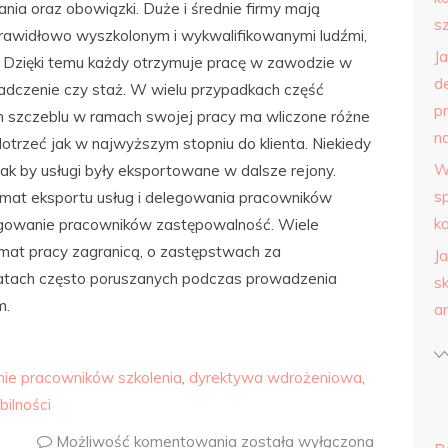
nia oraz obowiązki. Duże i średnie firmy mają
s
prawidłowo wyszkolonym i wykwalifikowanymi ludźmi,
J
e. Dzięki temu każdy otrzymuje pracę w zawodzie w
d
iadczenie czy staż. W wielu przypadkach część
p
 szczeblu w ramach swojej pracy ma wliczone różne
na
otrzeć jak w najwyższym stopniu do klienta. Niekiedy
W
ak by usługi były eksportowane w dalsze rejony.
s
emat eksportu usług i delegowania pracowników
k
egowanie pracowników zastępowalność. Wiele
emat pracy zagranicą, o zastępstwach za
J
matach często poruszanych podczas prowadzenia
s
m.
a
ie pracowników szkolenia
,
dyrektywa wdrożeniowa
,
ilności
Możliwość komentowania
została wyłączona