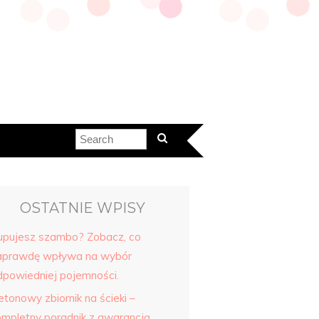
OSTATNIE WPISY
upujesz szambo? Zobacz, co
aprawdę wpływa na wybór
dpowiedniej pojemności.
etonowy zbiornik na ścieki –
ompletny poradnik z gwarancją