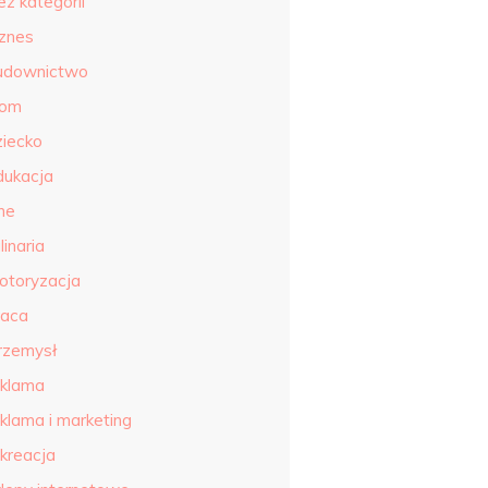
ez kategorii
iznes
udownictwo
om
ziecko
dukacja
ne
linaria
otoryzacja
raca
rzemysł
eklama
eklama i marketing
ekreacja