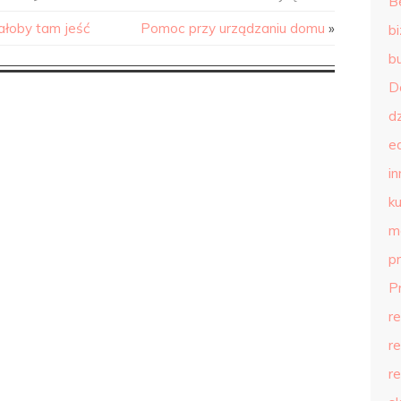
B
żałoby tam jeść
Pomoc przy urządzaniu domu
»
b
b
D
d
e
in
ku
m
p
P
r
r
r