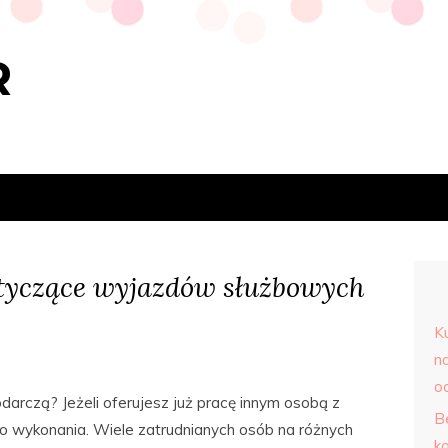
R
otyczące wyjazdów służbowych
K
n
o
arczą? Jeżeli oferujesz już pracę innym osobą z
B
 wykonania. Wiele zatrudnianych osób na różnych
k